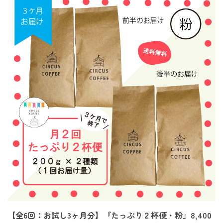
【全6回：お試し3ヶ月分】『たっぷり２杯便・粉』8,400