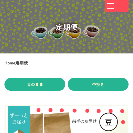
定期便
Home
定期便
豆のまま
中挽き