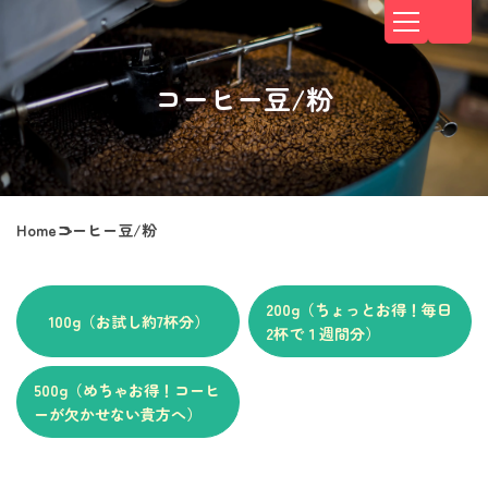
コーヒー豆/粉
Home
コーヒー豆/粉
200g（ちょっとお得！毎日
100g（お試し約7杯分）
2杯で１週間分）
500g（めちゃお得！コーヒ
ーが欠かせない貴方へ）