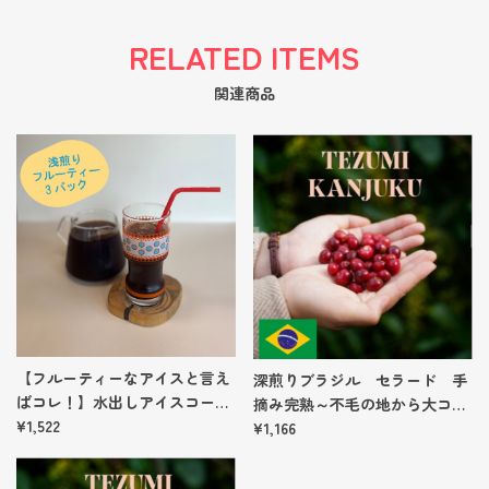
RELATED ITEMS
関連商品
【フルーティーなアイスと言え
深煎りブラジル セラード 手
ばコレ！】水出しアイスコーヒ
摘み完熟～不毛の地から大コー
ーパック（３個）
¥1,522
ヒー産地へ～ 【100g】
¥1,166