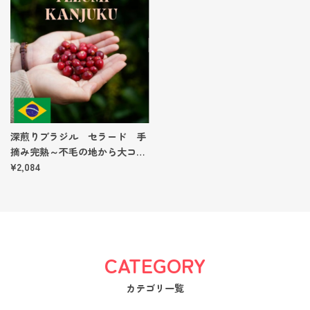
深煎りブラジル セラード 手
摘み完熟～不毛の地から大コー
ヒー産地へ～ 【200g】
¥2,084
CATEGORY
カテゴリ一覧