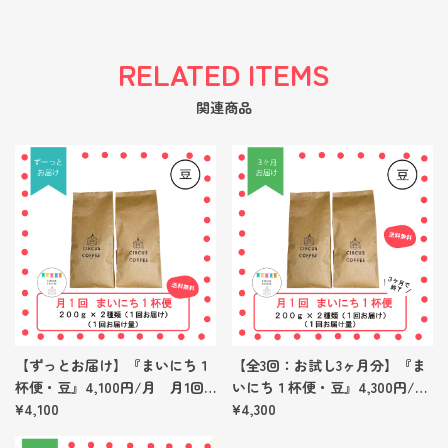
RELATED ITEMS
関連商品
【ずっとお届け】『まいにち１
【全3回：お試し3ヶ月分】『ま
杯便・豆』4,100円/月 月1回
いにち１杯便・豆』4,300円/
発送（1回あたり4,100円）
¥4,100
月 月1回発送（1回あたり4,300
¥4,300
円）お試し3ヶ月分