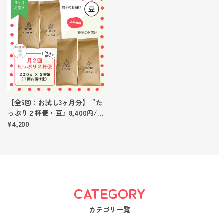
【全6回：お試し3ヶ月分】『た
っぷり２杯便・豆』8,400円/
月 月2回発送（1回あたり
¥4,200
4,200円）
CATEGORY
カテゴリ一覧