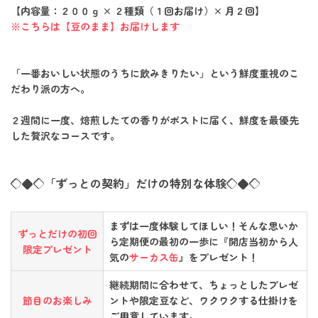
【内容量：２００ｇ × ２種類（１回お届け）× 月２回】
※こちらは【豆のまま】お届けします
「一番おいしい状態のうちに飲みきりたい」という鮮度重視のこ
だわり派の方へ。
２週間に一度、焙煎したての香りがポストに届く、鮮度を最優先
した贅沢なコースです。
◇◆◇「ずっとの契約」だけの特別な体験◇◆◇
まずは一度体験してほしい！そんな思いか
ずっとだけの初回
ら定期便の最初の一歩に『開店当初から人
限定プレゼント
気の
サーカス缶
』をプレゼント！
継続期間に合わせて、ちょっとしたプレゼ
節目のお楽しみ
ントや限定豆など、ワクワクする仕掛けを
ご用意しています。