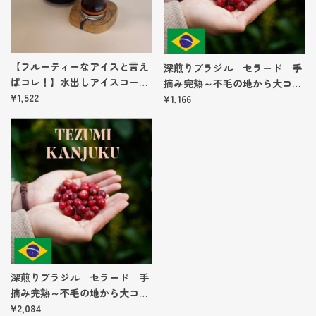
【フルーティーなアイスと言え
深煎りブラジル セラード 手
ばコレ！】水出しアイスコーヒ
摘み完熟～不毛の地から大コー
ーパック（３個）
¥1,522
ヒー産地へ～ 【100g】
¥1,166
深煎りブラジル セラード 手
摘み完熟～不毛の地から大コー
ヒー産地へ～ 【200g】
¥2,084