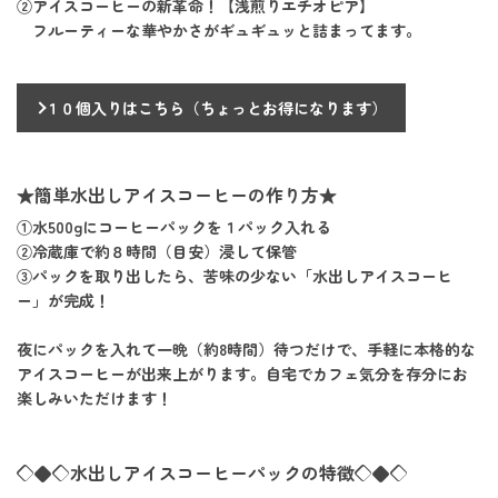
②アイスコーヒーの新革命！【浅煎りエチオピア】
フルーティーな華やかさがギュギュッと詰まってます。
１０個入りはこちら（ちょっとお得になります）
★簡単水出しアイスコーヒーの作り方★
①水500gにコーヒーパックを１パック入れる
②冷蔵庫で約８時間（目安）浸して保管
③パックを取り出したら、苦味の少ない「水出しアイスコーヒ
ー」が完成！
夜にパックを入れて一晩（約8時間）待つだけで、手軽に本格的な
アイスコーヒーが出来上がります。自宅でカフェ気分を存分にお
楽しみいただけます！
◇◆◇水出しアイスコーヒーパックの特徴◇◆◇