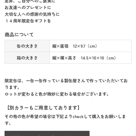
是非、ご自分へのご褒美に
お友達へのプレゼントに
大切な人への感謝の気持ちに
１４周年限定缶ギフトを
商品について
缶の大きさ
縦×直径 12×9.7（cm）
箱の大きさ
縦×横×高さ 14.5×10×10（cm）
限定缶は、一缶一缶作っている製缶屋さんで作っていただいてお
ります。
ロットが変わると色が微妙に変わる場合がございます。
【別カラーもご用意しております】
その他の色が希望の場合は下記よりcheckして購入をお願いしま
す。