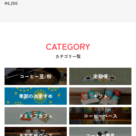
ト
¥6,200
CATEGORY
カテゴリ一覧
コーヒー豆/粉
定期便
季節のおすすめ
ギフト
ドリップカフェ
コーヒーベース
おすすめグッズ
コーヒー器具