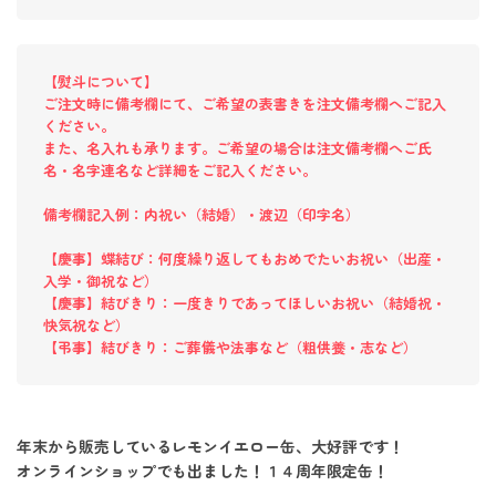
【熨斗について】
ご注文時に備考欄にて、ご希望の表書きを注文備考欄へご記入
ください。
また、名入れも承ります。ご希望の場合は注文備考欄へご氏
名・名字連名など詳細をご記入ください。
備考欄記入例：内祝い（結婚）・渡辺（印字名）
【慶事】蝶結び：何度繰り返してもおめでたいお祝い（出産・
入学・御祝など）
【慶事】結びきり：一度きりであってほしいお祝い（結婚祝・
快気祝など）
【弔事】結びきり：ご葬儀や法事など（粗供養・志など）
年末から販売しているレモンイエロー缶、大好評です！
オンラインショップでも出ました！１４周年限定缶！