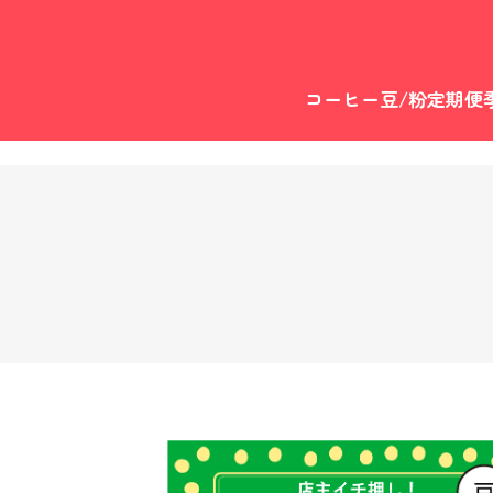
コーヒー豆/粉
定期便