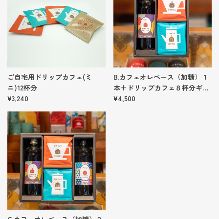
ご自宅用ドリップカフェ(ミ
B.カフェオレベース（加糖）１
ニ)12杯分
本＋ドリップカフェ８杯分ギフ
¥3,240
ト
¥4,500
C.カフェオレベース（加糖）２