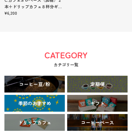
本＋ドリップカフェ８杯分ギフ
ト
¥6,200
CATEGORY
カテゴリ一覧
コーヒー豆/粉
定期便
季節のおすすめ
ギフト
ドリップカフェ
コーヒーベース