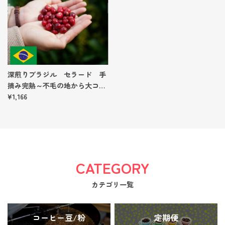
深煎りブラジル セラード 手
摘み完熟～不毛の地から大コー
ヒー産地へ～ 【100g】
¥1,166
CATEGORY
カテゴリ一覧
コーヒー豆/粉
定期便