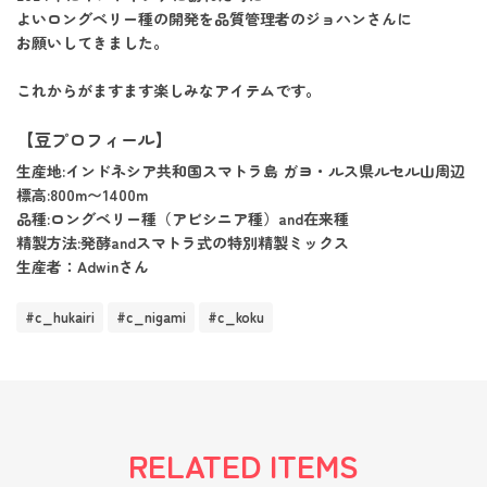
よいロングベリー種の開発を品質管理者のジョハンさんに
お願いしてきました。
これからがますます楽しみなアイテムです。
【豆プロフィール】
生産地:インドネシア共和国スマトラ島 ガヨ・ルス県ルセル山周辺
標高:800m〜1400m
品種:ロングベリー種（アビシニア種）and在来種
精製方法:発酵andスマトラ式の特別精製ミックス
生産者：Adwinさん
#c_hukairi
#c_nigami
#c_koku
RELATED ITEMS